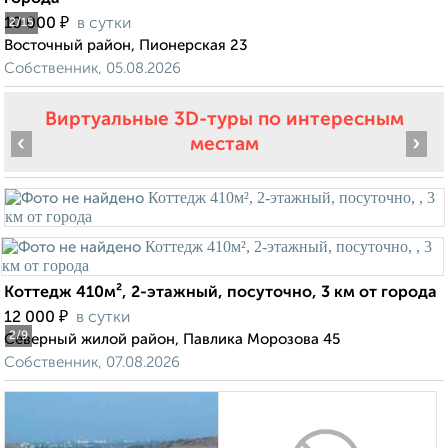
₽
10 000
в сутки
2
/15
Восточный район, Пионерская 23
Собственник, 05.08.2026
Виртуальные 3D-туры по интересным
‹
›
местам
Коттедж 410м², 2-этажный, посуточно, 3 км от города
₽
12 000
в сутки
2
/9
Северный жилой район, Павлика Морозова 45
Собственник, 07.08.2026