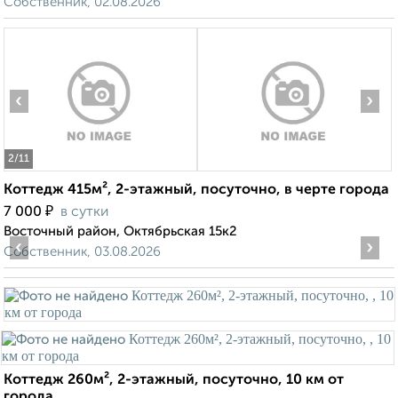
Собственник, 02.08.2026
‹
›
2
/11
Коттедж 415м², 2-этажный, посуточно, в черте города
₽
7 000
в сутки
Восточный район, Октябрьская 15к2
‹
›
Собственник, 03.08.2026
Коттедж 260м², 2-этажный, посуточно, 10 км от
города