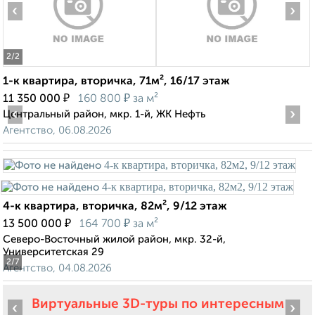
‹
›
2
/2
1-к квартира, вторичка, 71м², 16/17 этаж
₽
₽
11 350 000
160 800
за м²
‹
›
Центральный район, мкр. 1-й, ЖК Нефть
Агентство, 06.08.2026
4-к квартира, вторичка, 82м², 9/12 этаж
₽
₽
13 500 000
164 700
за м²
Северо-Восточный жилой район, мкр. 32-й,
Университетская 29
2
/7
Агентство, 04.08.2026
Виртуальные 3D-туры по интересным
‹
›