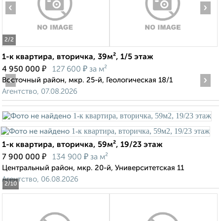
‹
›
2
/2
1-к квартира, вторичка, 39м², 1/5 этаж
₽
₽
4 950 000
127 600
за м²
‹
›
Восточный район, мкр. 25-й, Геологическая 18/1
Агентство, 07.08.2026
1-к квартира, вторичка, 59м², 19/23 этаж
₽
₽
7 900 000
134 900
за м²
Центральный район, мкр. 20-й, Университетская 11
Агентство, 06.08.2026
2
/10