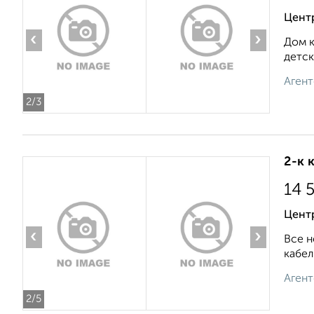
Центр
‹
›
Дом к
детск
Агент
2
/3
2-к 
14 
Цент
‹
›
Все н
кабел
Агент
2
/5