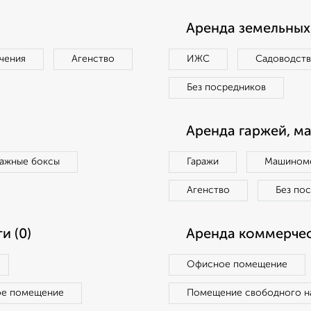
Аренда земельных 
чения
Агенство
ИЖС
Садоводст
Без посредников
Аренда гаржей, м
ражные боксы
Гаражи
Машиноме
Агенство
Без по
и (0)
Аренда коммерчес
Офисное помещение
ое помещение
Помещение свободного н