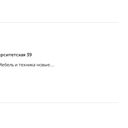
ерситетская 39
ебель и техника новые....