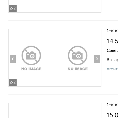
2
/2
1-к 
14 
Севе
‹
›
В ква
Агент
2
/2
1-к 
15 