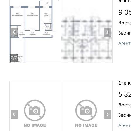
3-к 
9 0
Вост
‹
›
Звони
Агент
2
/2
1-к 
5 8
Вост
‹
›
Звони
Агент