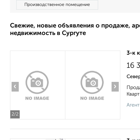
Производственное помещение
Свежие, новые объявления о продаже, а
недвижимость в Сургуте
3-к 
16 
Север
‹
›
Прода
Кварт
Агент
2
/2