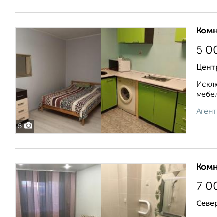
Комн
5 0
Центр
Исклю
мебел
Агент
5
Комн
7 0
Севе