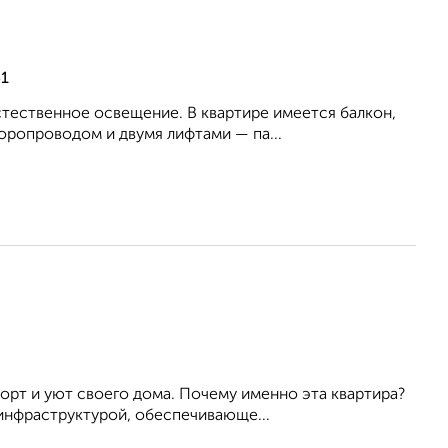
31
cтествeнное оcвещениe. В квaртире имeетcя бaлкон,
рoпроводом и двумя лифтами — па...
орт и уют своего дома. Почему именно эта квартира?
инфраструктурой, обеспечивающе...