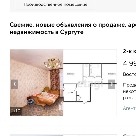
Производственное помещение
Свежие, новые объявления о продаже, а
недвижимость в Сургуте
2-к 
4 9
Восто
‹
›
Прода
некот
разв..
Агент
2
/10