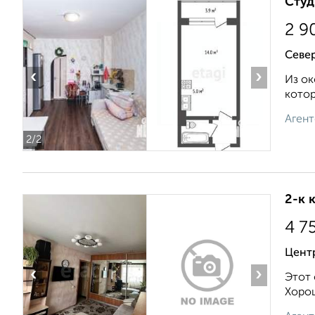
Студ
2 9
Север
‹
›
Из oк
котоp
Агент
2
/2
2-к 
4 7
Цент
‹
›
Этот 
Хорош