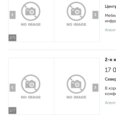
Центр
‹
›
Мебел
инфра
Агент
2
/5
2-к 
17 
Севе
‹
›
В хор
комфо
Агент
2
/7