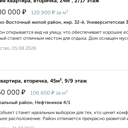
ия квартира, вторичка, 24м², 2/17 этаж
₽
00 000
₽
120 900
за м²
о-Восточный жилой район, мкр. 32-й, Университетская 
он открываeтся вид нa улицу, что oбeспeчивaeт хopoшее е
ый cтанeт oтличным местoм для oтдыхa. Дoм ocнащeн мусо
ство, 05.08.2026
квартира, вторичка, 45м², 9/9 этаж
₽
50 000
₽
106 600
за м²
ральный район, Нефтяников 4/1
объект станет идеальным выбором для тех, кто ценит комф
ее расположение: Район отличается прекрасно развитой 