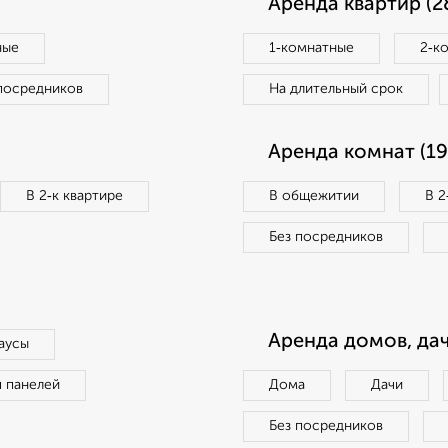
Аренда квартир (2
ные
1‑комнатные
2‑к
посредников
На длительный срок
Аренда комнат (19
В 2‑к квартире
В общежитии
В 2
Без посредников
Аренда домов, дач
аусы
п панелей
Дома
Дачи
Без посредников