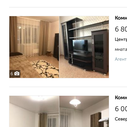
Комн
6 8
Центр
мната
Агент
6
Комн
6 0
Севе