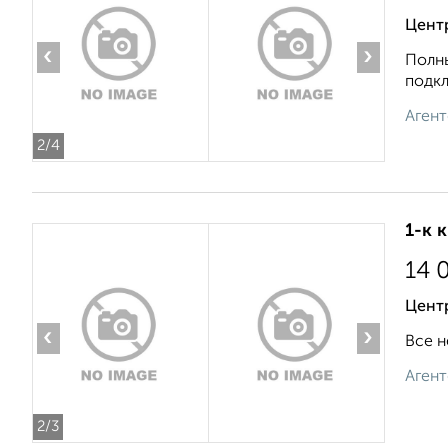
Центр
‹
›
Полны
подкл
Агент
2
/4
1-к 
14 
Центр
‹
›
Все н
Агент
2
/3