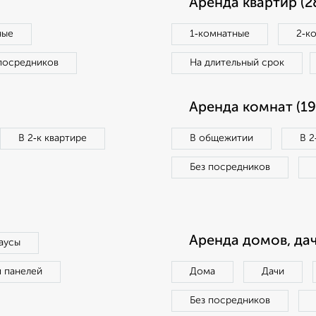
Аренда квартир (2
ные
1‑комнатные
2‑к
посредников
На длительный срок
Аренда комнат (19
В 2‑к квартире
В общежитии
В 2
Без посредников
Аренда домов, дач
аусы
п панелей
Дома
Дачи
Без посредников