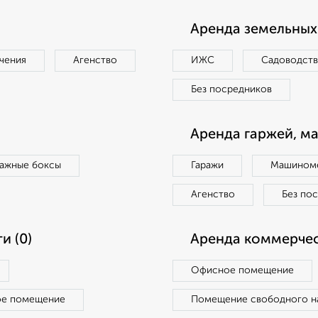
Аренда земельных 
чения
Агенство
ИЖС
Садоводст
Без посредников
Аренда гаржей, м
ражные боксы
Гаражи
Машиноме
Агенство
Без по
и (0)
Аренда коммерчес
Офисное помещение
ое помещение
Помещение свободного н