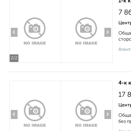
1-к 
7 8
Центр
‹
›
Общая
сторо
Агент
2
/2
4-к 
17 
Центр
‹
›
Общая
без п