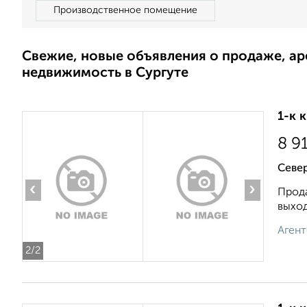
Производственное помещение
Свежие, новые объявления о продаже, а
недвижимость в Сургуте
1-к 
8 9
Север
‹
›
Прода
выход
Агент
2
/2