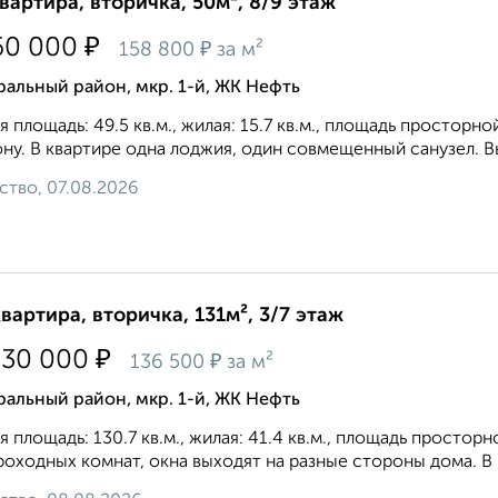
квартира, вторичка, 50м², 8/9 этаж
₽
60 000
₽
158 800
за м²
альный район, мкр. 1-й, ЖК Нефть
 площадь: 49.5 кв.м., жилая: 15.7 кв.м., площадь просторно
ну. В квартире одна лоджия, один совмещенный санузел. Выс
ство, 07.08.2026
квартира, вторичка, 131м², 3/7 этаж
₽
830 000
₽
136 500
за м²
альный район, мкр. 1-й, ЖК Нефть
 площадь: 130.7 кв.м., жилая: 41.4 кв.м., площадь просторн
роходных комнат, окна выходят на paзные стороны дома. В к