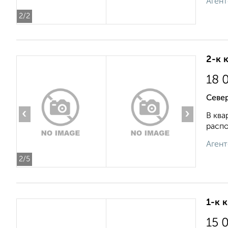
Агент
2
/2
2-к 
18 
Север
‹
›
В ква
распо
Агент
2
/5
1-к 
15 