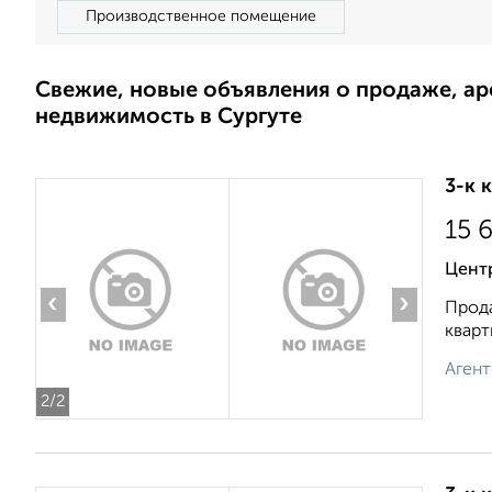
Производственное помещение
Свежие, новые объявления о продаже, а
недвижимость в Сургуте
3-к 
15 
Центр
‹
›
Прода
кварт
Агент
2
/2