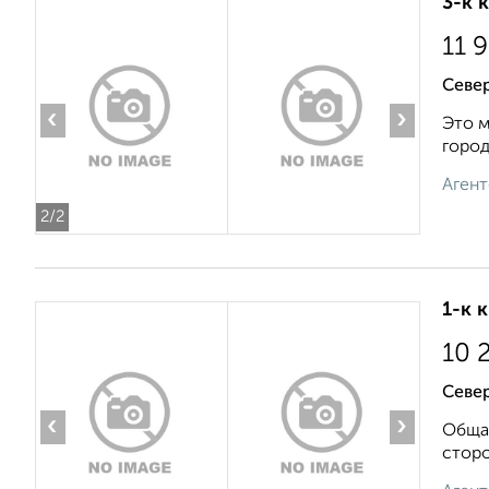
3-к 
11 
Север
‹
›
Это м
город
Агент
2
/2
1-к 
10 
Север
‹
›
Общая
сторо