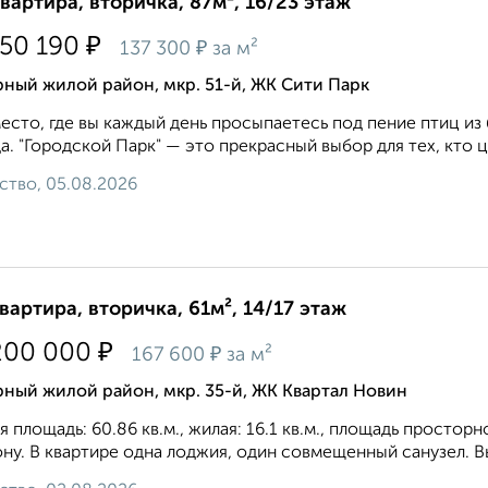
квартира, вторичка, 87м², 16/23 этаж
₽
950 190
₽
137 300
за м²
ный жилой район, мкр. 51-й, ЖК Сити Парк
есто, где вы каждый день просыпаетесь под пение птиц из
а. "Городской Парк" — это прекрасный выбор для тех, кто це
ство, 05.08.2026
квартира, вторичка, 61м², 14/17 этаж
₽
200 000
₽
167 600
за м²
ный жилой район, мкр. 35-й, ЖК Квартал Новин
 площадь: 60.86 кв.м., жилая: 16.1 кв.м., площадь просторн
ну. В квартире одна лоджия, один совмещенный санузел. Выс