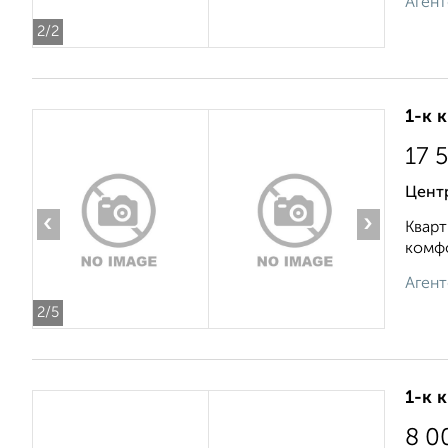
Агент
2
/2
1-к 
17 
Центр
‹
›
Кварт
комфо
Агент
2
/5
1-к 
8 0