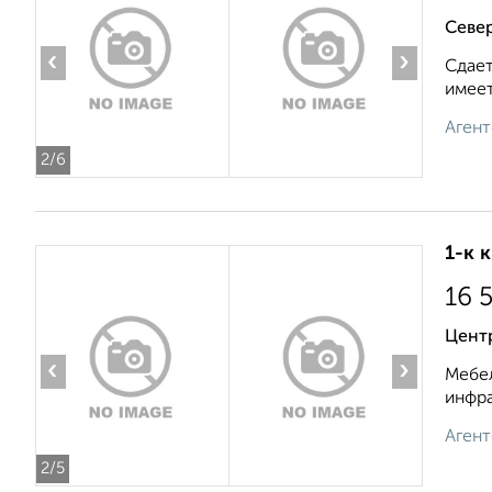
Севе
‹
›
Сдает
имеет
Агент
2
/6
1-к 
16 
Центр
‹
›
Мебел
инфра
Агент
2
/5