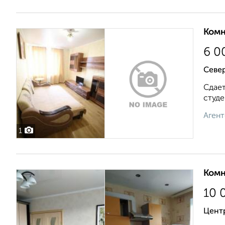
Комн
6 0
Север
Сдает
студе
Агент
1
Комн
10 
Центр