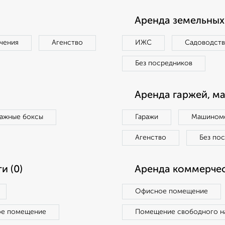
Аренда земельных 
чения
Агенство
ИЖС
Садоводст
Без посредников
Аренда гаржей, м
ражные боксы
Гаражи
Машиноме
Агенство
Без по
и (0)
Аренда коммерчес
Офисное помещение
ое помещение
Помещение свободного н