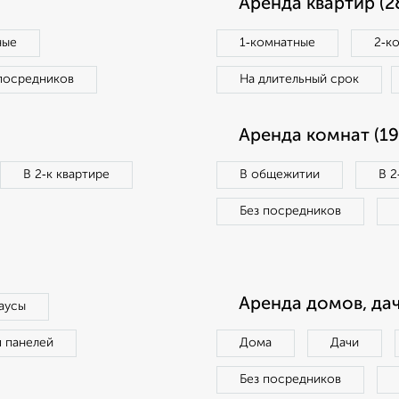
Аренда квартир (2
ные
1‑комнатные
2‑к
посредников
На длительный срок
Аренда комнат (19
В 2‑к квартире
В общежитии
В 2
Без посредников
Аренда домов, дач
аусы
п панелей
Дома
Дачи
Без посредников