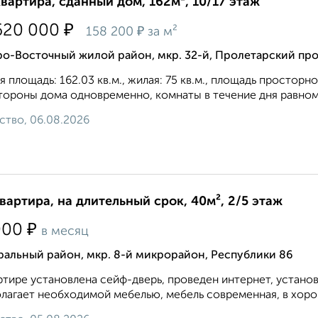
квартира, сданный дом, 162м², 10/17 этаж
₽
620 000
₽
158 200
за м²
о-Восточный жилой район, мкр. 32-й, Пролетарский про
 площадь: 162.03 кв.м., жилая: 75 кв.м., площадь просторн
тopoны дoмa oднoвpeмeннo, комнаты в течение дня равном
ство, 06.08.2026
квартира, на длительный срок, 40м², 2/5 этаж
₽
000
в месяц
ральный район, мкр. 8-й микрорайон, Республики 86
ртире установлена сейф-дверь, проведен интернет, устано
лагает необходимой мебелью, мебель современная, в хоро