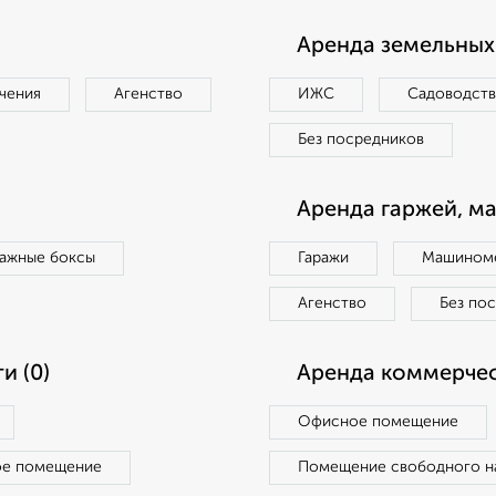
Аренда земельных 
чения
Агенство
ИЖС
Садоводст
Без посредников
Аренда гаржей, м
ражные боксы
Гаражи
Машиноме
Агенство
Без по
и (0)
Аренда коммерчес
Офисное помещение
ое помещение
Помещение свободного н