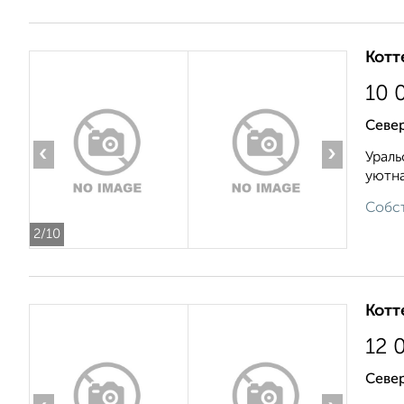
Котт
10 
Север
‹
›
Ураль
уютна
Собст
2
/10
Котт
12 
Севе