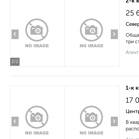
2-к 
25 
Север
‹
›
Общая
три c
Агент
2
/2
1-к 
17 
Цент
‹
›
В ква
распо