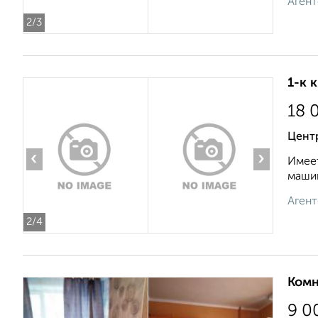
Агент
2
/3
1-к 
18 
Центр
‹
›
Имеет
машин
Агент
2
/4
Комн
9 0