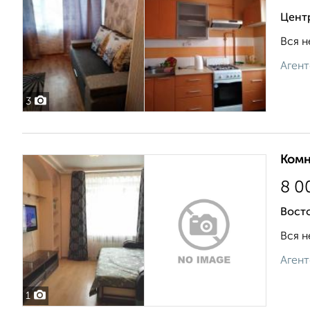
Центр
Вся н
Агент
3
Комн
8 0
Восто
Вся н
Агент
1