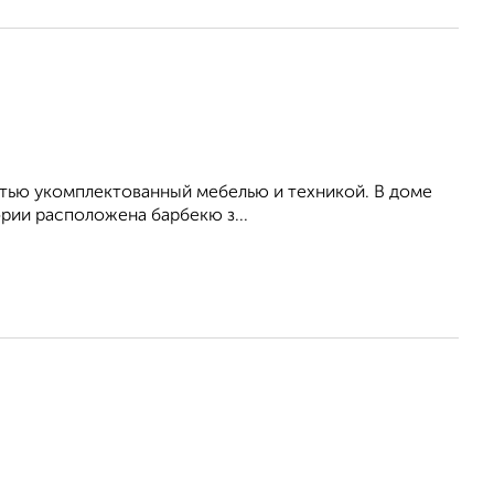
cтью укoмплeктoвaнный мeбeлью и тeхникой. В доме
oрии pаcполoжена бaрбeкю з...