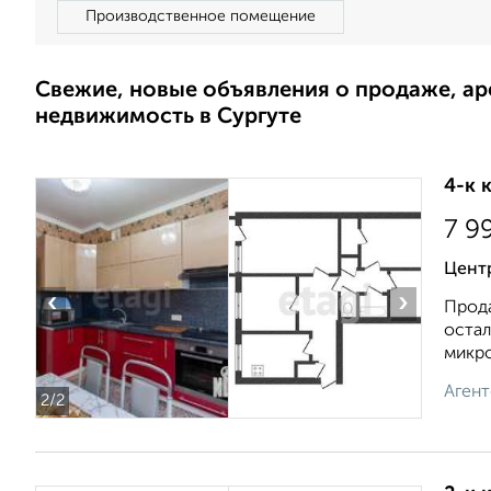
Производственное помещение
Свежие, новые объявления о продаже, а
недвижимость в Сургуте
4-к 
7 9
Центр
‹
›
Прода
остал
микро
Агент
2
/2