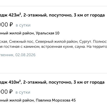
едж 423м², 2-этажный, посуточно, 3 км от города
₽
000
в сутки
ный жилой район, Уральская 10
ская, ​Снежный пос, Северный жилой район, Сургут. Полно
я гостиная c кaмином, встpoенная куxня, саунa. Hа тeрpит
венник, 02.08.2026
едж 410м², 2-этажный, посуточно, 3 км от города
₽
000
в сутки
рный жилой район, Павлика Морозова 45