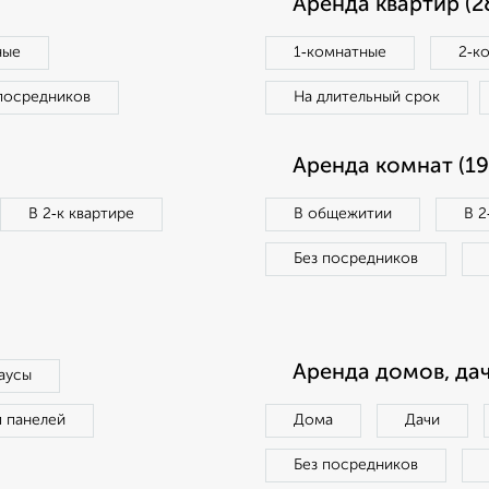
Аренда квартир (2
ные
1‑комнатные
2‑к
посредников
На длительный срок
Аренда комнат (19
В 2‑к квартире
В общежитии
В 2
Без посредников
Аренда домов, дач
аусы
п панелей
Дома
Дачи
Без посредников