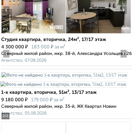
‹
›
2
/2
Студия квартира, вторичка, 24м², 17/17 этаж
₽
₽
4 300 000
183 000
за м²
‹
›
Северный жилой район, мкр. 38-й, Александра Усольцева 26
Агентство, 07.08.2026
1-к квартира, вторичка, 51м², 13/17 этаж
₽
₽
9 180 000
179 000
за м²
Северный жилой район, мкр. 35-й, ЖК Квартал Новин
Агентство, 05.08.2026
2
/2