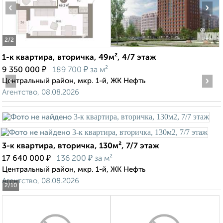
‹
›
2
/2
1-к квартира, вторичка, 49м², 4/7 этаж
₽
₽
9 350 000
189 700
за м²
‹
›
Центральный район, мкр. 1-й, ЖК Нефть
Агентство, 08.08.2026
3-к квартира, вторичка, 130м², 7/7 этаж
₽
₽
17 640 000
136 200
за м²
Центральный район, мкр. 1-й, ЖК Нефть
Агентство, 08.08.2026
2
/10