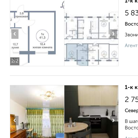
1-к 
5 8
Вост
‹
›
Звони
Агент
2
/2
1-к 
2 7
Севе
‹
›
В шаг
Восто