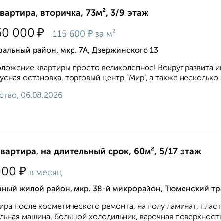
квартира, вторичка, 73м², 3/9 этаж
₽
50 000
₽
115 600
за м²
альный район, мкр. 7А, Дзержинского 13
ложение квартиры просто великолепное! Вокруг развита и
усная остановка, торговый центр "Мир", а также несколько ш
ство, 06.08.2026
квартира, на длительный срок, 60м², 5/17 этаж
₽
000
в месяц
рный жилой район, мкр. 38-й микрорайон, Тюменский тр
ира после косметического ремонта, на полу ламинат, плас
льная машина, большой холодильник, варочная поверхность и