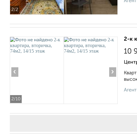
Агент
2
/2
2-к 
10 
Центр
‹
›
Кварт
высок
Агент
2
/10