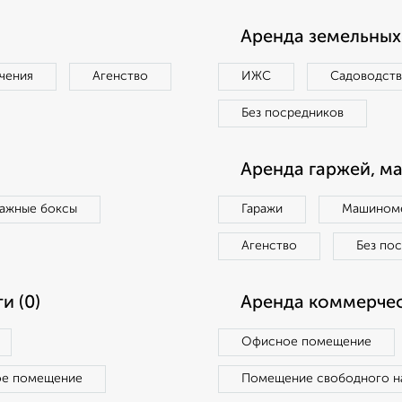
Аренда земельных 
чения
Агенство
ИЖС
Садоводст
Без посредников
Аренда гаржей, м
ражные боксы
Гаражи
Машиноме
Агенство
Без по
и (0)
Аренда коммерчес
Офисное помещение
ое помещение
Помещение свободного н