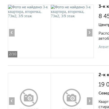
3-к 
8 4
Центр
‹
›
Распо
автоб
Агент
2
/10
2-к 
19 
Севе
‹
›
Кварт
стира