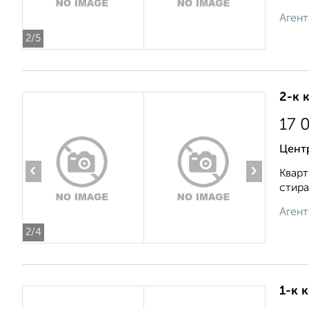
Агент
2
/5
2-к 
17 
Цент
‹
›
Кварт
стира
Агент
2
/4
1-к 