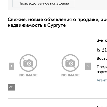
Производственное помещение
Свежие, новые объявления о продаже, а
недвижимость в Сургуте
3-к 
6 3
Восто
‹
›
Прода
парко
Агент
2
/2