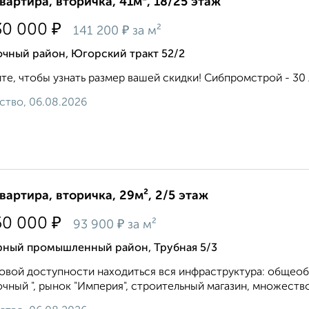
квартира, вторичка, 41м², 18/25 этаж
₽
30 000
₽
141 200
за м²
очный район, Югорский тракт 52/2
те, чтобы узнать размер вашей скидки! Сибпромстрой - 30 л
ство, 06.08.2026
квартира, вторичка, 29м², 2/5 этаж
₽
50 000
₽
93 900
за м²
рный промышленный район, Трубная 5/3
овой доступности находиться вся инфраструктура: общеоб
чный ", рынок "Империя", строительный магазин, множество 