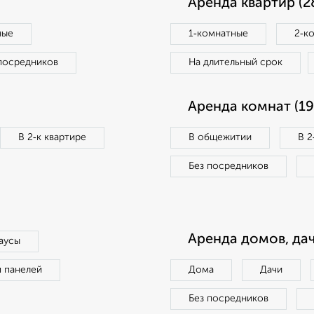
Аренда квартир (2
ные
1‑комнатные
2‑к
посредников
На длительный срок
Аренда комнат (19
В 2‑к квартире
В общежитии
В 2
Без посредников
Аренда домов, дач
аусы
п панелей
Дома
Дачи
Без посредников