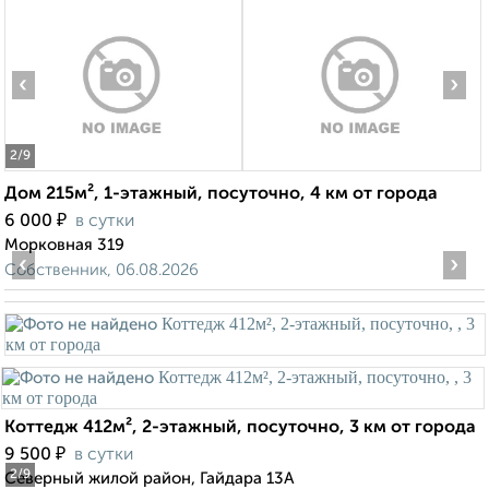
‹
›
2
/9
Дом 215м², 1-этажный, посуточно, 4 км от города
₽
6 000
в сутки
Морковная 319
‹
›
Собственник, 06.08.2026
Коттедж 412м², 2-этажный, посуточно, 3 км от города
₽
9 500
в сутки
2
/9
Северный жилой район, Гайдара 13А