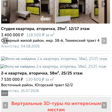
‹
›
2
/8
Студия квартира, вторичка, 29м², 12/17 этаж
₽
₽
3 400 000
118 500
за м²
‹
›
Северный жилой район, мкр. 38-й, Тюменский тракт 4
Агентство, 04.08.2026
2-к квартира, вторичка, 58м², 25/25 этаж
₽
₽
7 530 000
130 600
за м²
Восточный район, Югорский тракт 52/2
Агентство, 26.07.2026
2
/2
Виртуальные 3D-туры по интересным
‹
›
местам