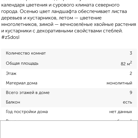
календаря цветения и сурового климата северного
города. Осенью цвет ландшафта обеспечивает листва
деревьев и кустарников, летом — цветение
многолетников, зимой — вечнозелёные хвойные растения
и кустарники с декоративными свойствами стеблей.
#zSdosI
Количество комнат
3
2
Общая площадь
82 м
Этаж
2
Материал дома
монолитный
Всего этажей в доме
9
Балкон
есть
Год постройки дома
нет данных
Ремонт
обычный
Вид жилья
вторичка