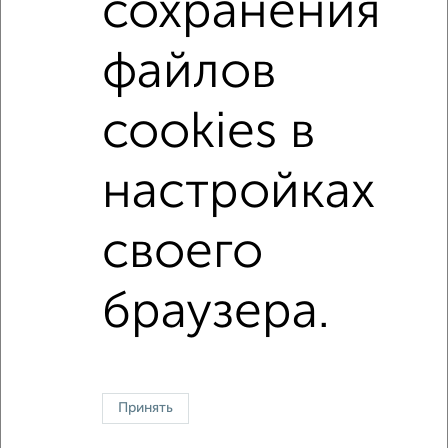
сохранения
площадью до 90 м²
С чистовой отделкой
файлов
С высокими потолками
В долевом строительстве
В большом дворе
В экологически чистом районе
cookies в
Большие квартиры
настройках
↑ НАВЕРХ К МЕНЮ
своего
Однокомнатные
Двухкомнатные
Трехкомнатные
4‑комнатные
Квартиры студии
От застройщика
Без посредников
Вторичное жилье
В новостройке
В строящемся доме
В новом доме
браузера.
Контакты
Политика конфиденциальности
Пользовательское соглашение
Сургут, улица Ленинградская 11
© 2015–2026
Сайт-доска объявлений недвижимости
О проекте
Принять
Реклама на портале
Новости
Статьи
Блог
Риэлторы
Агентства
Застройщики
Ипотечный калькулятор