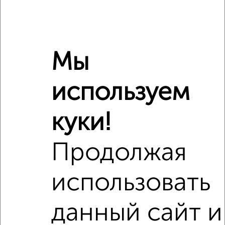
Санузел
раздельный
Площадь кухни
нет данных
Отопление
центральное
Мы
Расположение, инфраструктура рядом
используем
Школы
Продукты
Аптеки
Дет. сады
Банкоматы
Торг. центры
куки!
Поликлиники
Фитнес
Кафе
Продолжая
использовать
данный сайт и