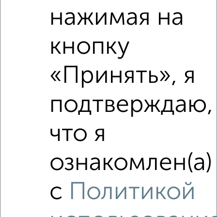
нажимая на
кнопку
«Принять», я
подтверждаю,
Сравнение средних цен
3‑комнатные квартиры с похожей площадью ±10%
что я
₽
12 240 000
ознакомлен(а)
₽
13 390 000
с
Политикой
₽
10 830 000