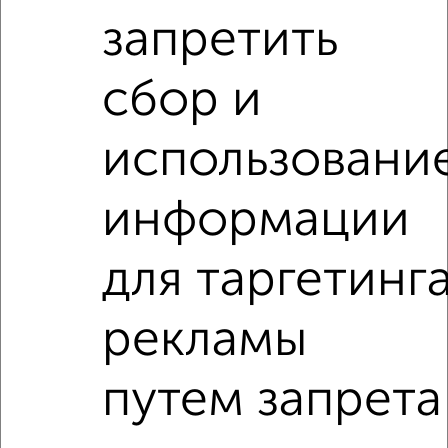
запретить
сбор и
Рядом, с меньшей ценой
использовани
Недалеко от ЖК Нефть с ценой ниже
информации
3‑комнатные квартиры
Поиск по схожим параметрам:
для таргетинг
Центральный район
микрорайон 1-й
рекламы
на улице ЖК Нефть
не первый этаж
не последний этаж
с балконом
путем запрета
с центральным отоплением
Вторичное жилье
в монолитном доме
с раздельным санузлом