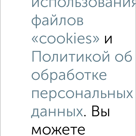
использовани
Средняя цена район
Это предложение
файлов
Средняя цена по городу
«cookies»
и
Похожие предложения рядом
3‑комнатные квартиры недалеко от ЖК Нефть
Политикой об
обработке
персональных
данных
. Вы
можете