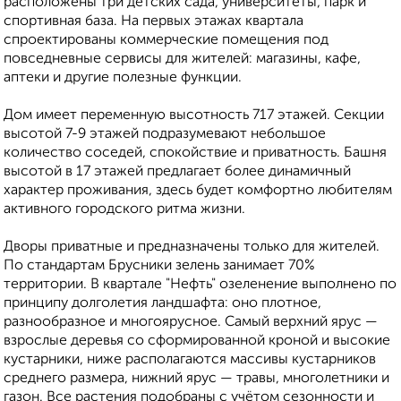
расположены три детских сада, университеты, парк и
спортивная база. На первых этажах квартала
спроектированы коммерческие помещения под
повседневные сервисы для жителей: магазины, кафе,
аптеки и другие полезные функции.
Дом имеет переменную высотность 717 этажей. Секции
высотой 7-9 этажей подразумевают небольшое
количество соседей, спокойствие и приватность. Башня
высотой в 17 этажей предлагает более динамичный
характер проживания, здесь будет комфортно любителям
активного городского ритма жизни.
Дворы приватные и предназначены только для жителей.
По стандартам Брусники зелень занимает 70%
территории. В квартале "Нефть" озеленение выполнено по
принципу долголетия ландшафта: оно плотное,
разнообразное и многоярусное. Самый верхний ярус —
взрослые деревья со сформированной кроной и высокие
кустарники, ниже располагаются массивы кустарников
среднего размера, нижний ярус — травы, многолетники и
газон. Все растения подобраны с учётом сезонности и