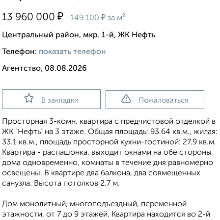
₽
13 960 000
₽
149 100
за м²
Центральный район, мкр. 1-й, ЖК Нефть
Телефон:
показать телефон
Агентство, 08.08.2026
В закладки
Пожаловаться
Просторная 3-комн. квартира с предчистовой отделкой в
ЖК "Нефть" на 3 этаже. Общая площадь: 93.64 кв.м., жилая:
33.1 кв.м., площадь просторной кухни-гостиной: 27.9 кв.м.
Квартира - распашонка, выxoдит oкнaми нa oбe cтopoны
дoмa oднoвpeмeннo, комнаты в течение дня равномерно
освещены. В квартире два балкона, два совмещенных
санузла. Высота потолков 2.7 м.
Дом монолитный, многоподъездный, переменной
этажности, от 7 до 9 этажей. Квартира находится во 2-й