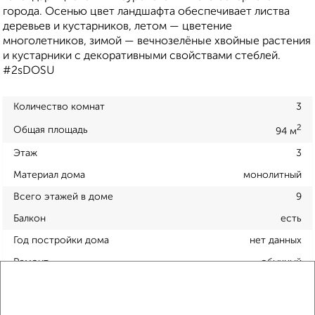
города. Осенью цвет ландшафта обеспечивает листва
деревьев и кустарников, летом — цветение
многолетников, зимой — вечнозелёные хвойные растения
и кустарники с декоративными свойствами стеблей.
#2sDOSU
Количество комнат
3
2
Общая площадь
94 м
Этаж
3
Материал дома
монолитный
Всего этажей в доме
9
Балкон
есть
Год постройки дома
нет данных
Ремонт
обычный
Вид жилья
вторичка
Санузел
раздельный