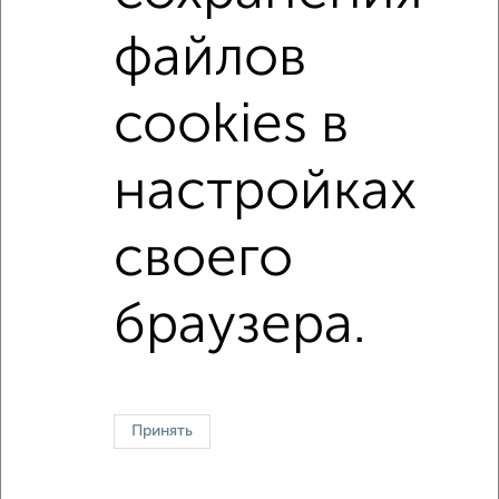
файлов
С высокими потолками
В долевом строительстве
С большим балконом
В большом дворе
cookies в
В экологически чистом районе
Большие квартиры
настройках
↑ НАВЕРХ К МЕНЮ
своего
Однокомнатные
Двухкомнатные
Трехкомнатные
4‑комнатные
Квартиры студии
От застройщика
Без посредников
Вторичное жилье
В новостройке
В строящемся доме
В новом доме
браузера.
Контакты
Политика конфиденциальности
Пользовательское соглашение
Сургут, улица Ленинградская 11
© 2015–2026
Сайт-доска объявлений недвижимости
О проекте
Принять
Реклама на портале
Новости
Статьи
Блог
Риэлторы
Агентства
Застройщики
Ипотечный калькулятор
Консультации по недвижимости
Разместить объявление