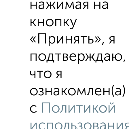
нажимая на
кнопку
«Принять», я
подтверждаю,
Сравнение средних цен
3‑комнатные квартиры с похожей площадью ±10%
что я
₽
13 770 000
ознакомлен(а)
₽
13 960 000
с
Политикой
₽
13 500 000
использовани
Средняя цена район