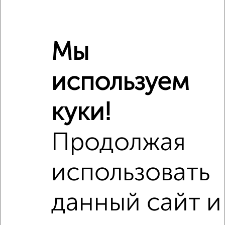
Площадь кухни
нет данных
Отопление
центральное
Мы
Расположение, инфраструктура рядом
используем
Школы
Продукты
Аптеки
Дет. сады
Банкоматы
Торг. центры
куки!
Поликлиники
Фитнес
Кафе
Продолжая
использовать
данный сайт и