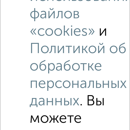
Это предложение
файлов
Средняя цена по городу
«cookies»
и
Похожие предложения рядом
3‑комнатные квартиры недалеко от ЖК Нефть
Политикой об
обработке
персональных
данных
. Вы
можете