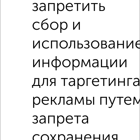
запретить
сбор и
Рядом, с меньшей ценой
использовани
Недалеко от ЖК Нефть с ценой ниже
информации
3‑комнатные квартиры
Поиск по схожим параметрам:
для таргетинг
Центральный район
микрорайон 1-й
рекламы путе
на улице ЖК Нефть
не первый этаж
не последний этаж
с балконом
запрета
с центральным отоплением
Вторичное жилье
в монолитном доме
с раздельным санузлом
сохранения
площадью до 100 м²
С чистовой отделкой