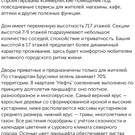
спроектированы коммерческие помещения под
повседневные сервисы для жителей: магазины, кафе,
аптеки и другие полезные функции.
Дом имеет переменную высотность 717 этажей. Секции
высотой 7-9 этажей подразумевают небольшое
количество соседей, спокойствие и приватность. Башня
высотой в 17 этажей предлагает более динамичный
характер проживания, здесь будет комфортно любителям
активного городского ритма жизни.
Дворы приватные и предназначены только для жителей.
По стандартам Брусники зелень занимает 70%
территории. В квартале "Нефть" озеленение выполнено по
принципу долголетия ландшафта: оно плотное,
разнообразное и многоярусное. Самый верхний ярус —
взрослые деревья со сформированной кроной и высокие
кустарники, ниже располагаются массивы кустарников
среднего размера, нижний ярус — травы, многолетники и
газон. Все растения подобраны с учётом сезонности и
календаря цветения и сурового климата северного
города. Осенью цвет ландшафта обеспечивает листва