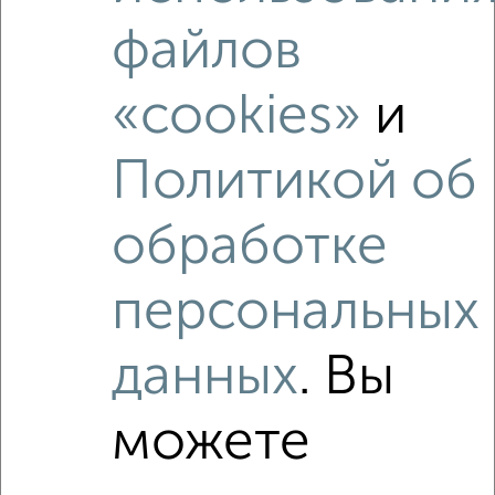
Средняя цена по городу
файлов
Похожие предложения рядом
«cookies»
и
3‑комнатные квартиры недалеко от ЖК Нефть
Политикой об
обработке
персональных
данных
. Вы
можете