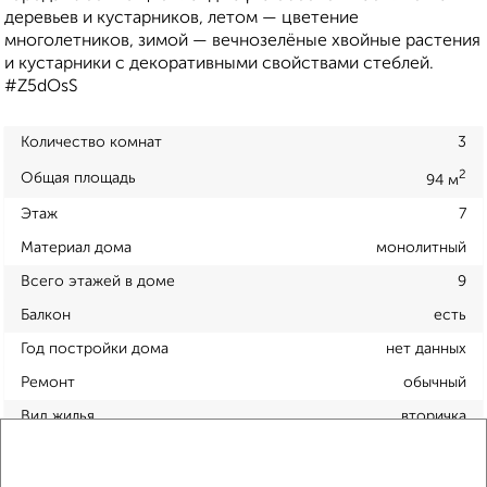
деревьев и кустарников, летом — цветение
многолетников, зимой — вечнозелёные хвойные растения
и кустарники с декоративными свойствами стеблей.
#Z5dOsS
Количество комнат
3
2
Общая площадь
94 м
Этаж
7
Материал дома
монолитный
Всего этажей в доме
9
Балкон
есть
Год постройки дома
нет данных
Ремонт
обычный
Вид жилья
вторичка
Санузел
раздельный
Площадь кухни
нет данных