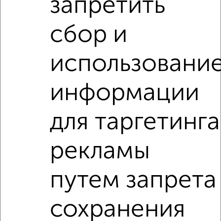
запретить
сбор и
Рядом, с меньшей ценой
Недалеко от ЖК Нефть с ценой ниже
использовани
информации
3‑комнатные квартиры
Поиск по схожим параметрам:
для таргетинга
Центральный район
микрорайон 1-й
на улице ЖК Нефть
не первый этаж
рекламы
не последний этаж
с балконом
путем запрета
с центральным отоплением
Вторичное жилье
в монолитном доме
с раздельным санузлом
сохранения
площадью до 100 м²
С чистовой отделкой