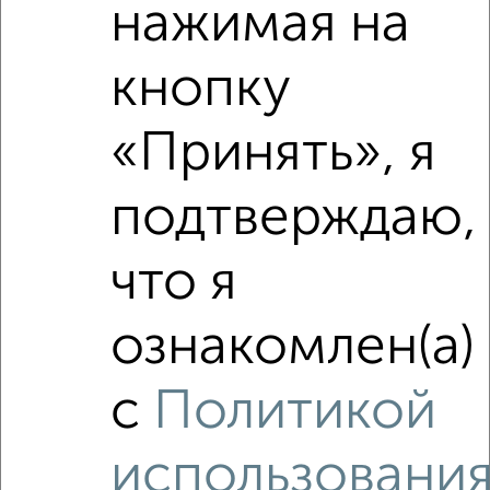
нажимая на
кнопку
«Принять», я
Сравнение средних цен
подтверждаю,
3‑комнатные квартиры с похожей площадью ±10%
что я
₽
13 770 000
ознакомлен(а)
₽
13 970 000
с
Политикой
₽
13 500 000
использовани
Средняя цена район
Это предложение