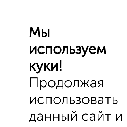
Отопление
центральное
Расположение, инфраструктура рядом
Мы
Школы
Продукты
Аптеки
используем
Дет. сады
Банкоматы
Торг. центры
Поликлиники
Фитнес
Кафе
куки!
Продолжая
использовать
данный сайт и