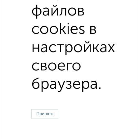
С высокими потолками
В долевом строительстве
файлов
С большим балконом
В большом дворе
cookies в
В экологически чистом районе
Большие квартиры
настройках
↑ НАВЕРХ К МЕНЮ
своего
Однокомнатные
Двухкомнатные
Трехкомнатные
4‑комнатные
Квартиры студии
От застройщика
Без посредников
Вторичное жилье
В новостройке
В строящемся доме
В новом доме
браузера.
Контакты
Политика конфиденциальности
Пользовательское соглашение
Сургут, улица Ленинградская 11
© 2015–2026
Сайт-доска объявлений недвижимости
О проекте
Принять
Реклама на портале
Новости
Статьи
Блог
Риэлторы
Агентства
Застройщики
Ипотечный калькулятор
Консультации по недвижимости
Разместить объявление
Скачать приложение
Соцсети (vk.com | t.me | dzen.ru)