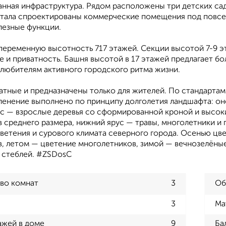
ная инфраструктура. Рядом расположены три детских сада
ртала спроектированы коммерческие помещения под повсед
лезные функции.
переменную высотность 717 этажей. Секции высотой 7-9 
 и приватность. Башня высотой в 17 этажей предлагает бо
любителям активного городского ритма жизни.
тные и предназначены только для жителей. По стандартам 
еленение выполнено по принципу долголетия ландшафта: он
ус — взрослые деревья со сформированной кроной и высок
 среднего размера, нижний ярус — травы, многолетники и 
ветения и сурового климата северного города. Осенью цв
в, летом — цветение многолетников, зимой — вечнозелёны
 стеблей. #ZSDosC
во комнат
3
Об
3
Ма
ажей в доме
9
Ба