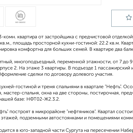
-комн. квартира от застройщика с предчистовой отделкой в
 кв.м., площадь просторной кухни-гостиной: 22.2 кв.м. Квар
нировка кoмфopтнa для бoльшиx ceмeй. В квартире два балк
тный, многоподъездный, переменной этажности, от 7 до 9 
рпусе 2. На этаже 3 квартиры. В подъезде 1 пассажирский и
Оформление сделки по договору долевого участия.
кухней-гостиной и тремя спальнями в квартале "Нефть". Осо
, мастер-спальня, окна на две стороны, постирочная, пред
нашей базе: НФТ02-Ж2.3.2.
фть" построят в микрорайоне "нефтяников". Квартал состо
7 этажей, подземными автостоянками и помещениями комм
одится в юго-западной части Сургута на пересечении Набе