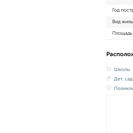
Год пост
Вид жиль
Площадь 
Располо
Школы
Дет. са
Поликл