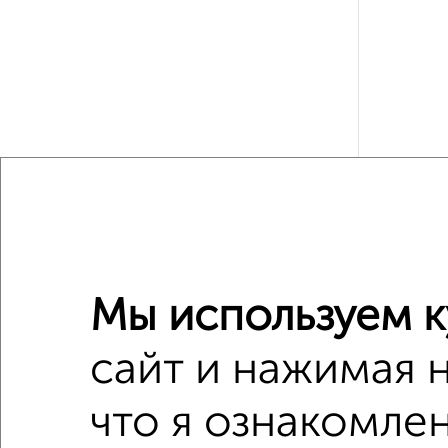
Рядом, с
Недалеко о
Мы используем к
3‑комна
Поиск по с
сайт и нажимая 
Централ
что я ознакомлен
не посл