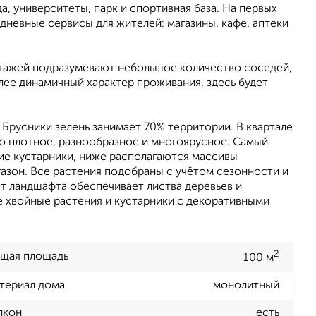
, университеты, парк и спортивная база. На первых
невные сервисы для жителей: магазины, кафе, аптеки
этажей подразумевают небольшое количество соседей,
лее динамичный характер проживания, здесь будет
Брусники зелень занимает 70% территории. В квартале
о плотное, разнообразное и многоярусное. Самый
ие кустарники, ниже располагаются массивы
газон. Все растения подобраны с учётом сезонности и
ет ландшафта обеспечивает листва деревьев и
е хвойные растения и кустарники с декоративными
2
щая площадь
100 м
териал дома
монолитный
лкон
есть