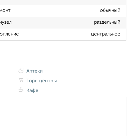
монт
обычный
нузел
раздельный
опление
центральное
Аптеки
Торг. центры
Кафе