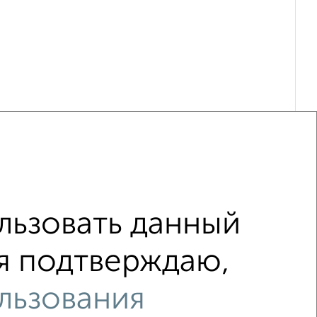
ьзовать данный
 я подтверждаю,
ть
не первый этаж
льзования
нием
Вторичное жилье