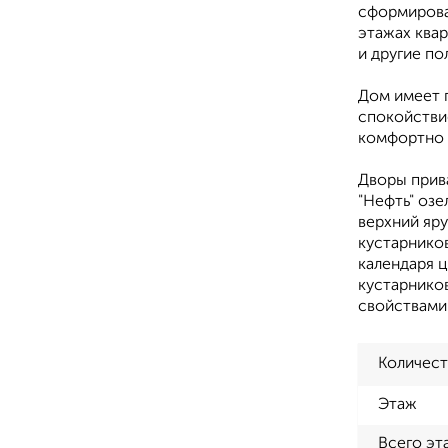
сформирован
этажах ква
и другие по
Дом имеет 
спокойствие
комфортно 
Дворы прива
"Нефть" оз
верхний яр
кустарников
календаря ц
кустарнико
свойствами
Количест
Этаж
Всего эт