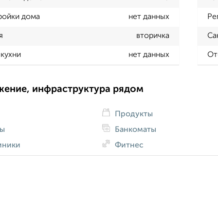
ройки дома
нет данных
Ре
я
вторичка
Са
кухни
нет данных
От
жение, инфраструктура рядом
Продукты
ды
Банкоматы
иники
Фитнес