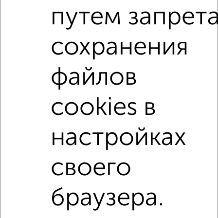
с центральным отоплением
Вторичное жилье
путем запрет
в монолитном доме
с раздельным санузлом
сохранения
С чистовой отделкой
С высокими потолками
С террасой
В долевом строительстве
файлов
С большим балконом
С большой лоджией
В зеленой зоне
В экологически чистом районе
cookies в
Большие квартиры
Двухуровневые
настройках
↑ НАВЕРХ К МЕНЮ
своего
Однокомнатные
Двухкомнатные
Трехкомнатные
4‑комнатные
Квартиры студии
От застройщика
Без посредников
Вторичное жилье
В новостройке
В строящемся доме
В новом доме
браузера.
Контакты
Политика конфиденциальности