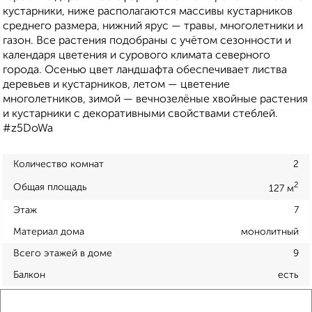
кустарники, ниже располагаются массивы кустарников
среднего размера, нижний ярус — травы, многолетники и
газон. Все растения подобраны с учётом сезонности и
календаря цветения и сурового климата северного
города. Осенью цвет ландшафта обеспечивает листва
деревьев и кустарников, летом — цветение
многолетников, зимой — вечнозелёные хвойные растения
и кустарники с декоративными свойствами стеблей.
#z5DoWa
Количество комнат
2
2
Общая площадь
127 м
Этаж
7
Материал дома
монолитный
Всего этажей в доме
9
Балкон
есть
Год постройки дома
нет данных