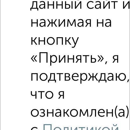
данный сайт 
нажимая на
кнопку
«Принять», я
подтверждаю
Сравнение средних цен
что я
2‑комнатные квартиры с похожей площадью ±10%
₽
16 720 000
ознакомлен(а)
₽
16 630 000