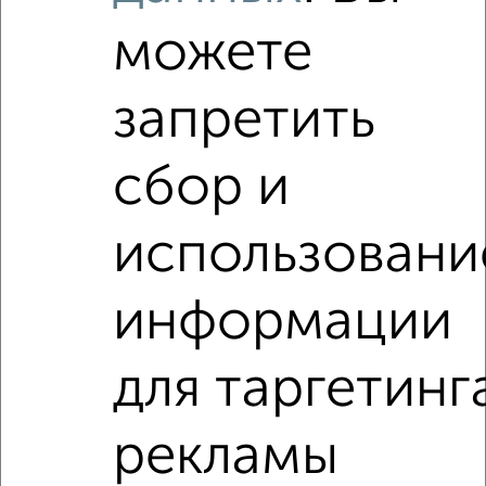
можете
запретить
сбор и
Рядом, с меньшей ценой
Недалеко от ЖК Нефть с ценой ниже
использовани
информации
2‑комнатные квартиры
Поиск по схожим параметрам:
для таргетинг
Центральный район
микрорайон 1-й
на улице ЖК Нефть
не первый этаж
рекламы
не последний этаж
с балконом