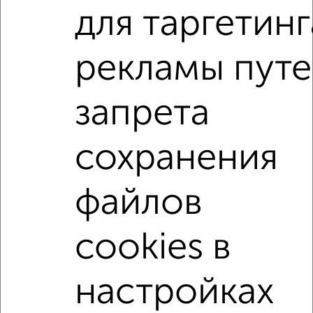
для таргетинг
2-к квартиры
Поиск по схожим параметрам:
рекламы пут
Центральный район
микрорайон 1-й
запрета
на улице ЖК Нефть
не первый этаж
с балконом
с центральным отоплением
Вторичное жилье
сохранения
в монолитном доме
с раздельным санузлом
площадью до 70 м²
С чистовой отделкой
файлов
С высокими потолками
В долевом строительстве
cookies в
С большой лоджией
В большом дворе
В экологически чистом районе
настройках
↑ НАВЕРХ К МЕНЮ