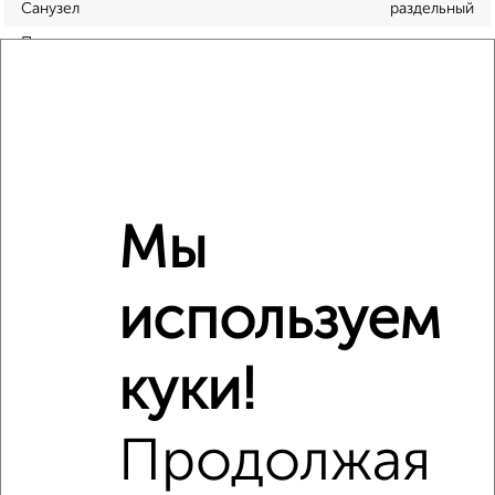
Санузел
раздельный
Площадь кухни
нет данных
Отопление
центральное
Расположение, инфраструктура рядом
Школы
Продукты
Аптеки
Мы
Дет. сады
Банкоматы
Торг. центры
Поликлиники
Фитнес
Кафе
используем
куки!
Продолжая