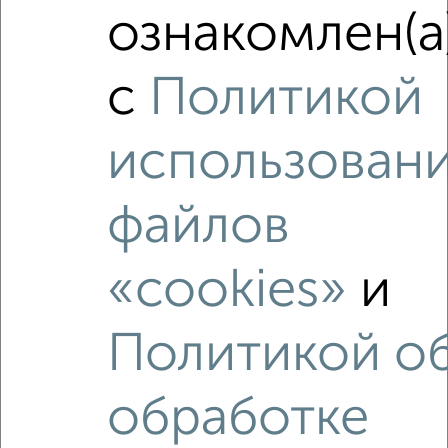
Средняя цена район
ознакомлен(а
Это предложение
Средняя цена по городу
с
Политикой
Похожие предложения рядом
2‑комнатные квартиры недалеко от ЖК Нефть
использован
файлов
«cookies»
и
Политикой о
обработке