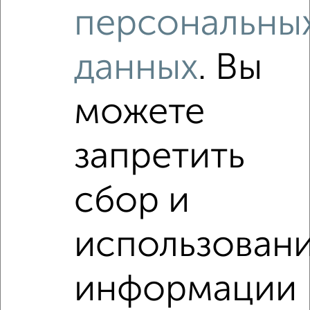
персональны
данных
. Вы
Рядом, с меньшей ценой
можете
Недалеко от ЖК Нефть с ценой ниже
запретить
‹
›
сбор и
2
/2
использован
2-к квартира, вторичка, 57м², 7/9 этаж
₽
₽
8 300 000
144 900
за м²
информации
Северный жилой район, мкр. 11А, проспект Ленина 62
Агентство, 10.08.2026