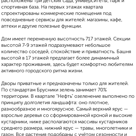
расположены три детских сада, университеты, парк и
спортивная база. На первых этажах квартала
спроектированы коммерческие помещения под
повседневные сервисы для жителей: магазины, кафе,
аптеки и другие полезные функции.
Дом имеет переменную высотность 717 этажей. Секции
высотой 7-9 этажей подразумевают небольшое
количество соседей, спокойствие и приватность. Башня
высотой в 17 этажей предлагает более динамичный
характер проживания, здесь будет комфортно любителям
активного городского ритма жизни.
Дворы приватные и предназначены только для жителей.
По стандартам Брусники зелень занимает 70%
территории. В квартале "Нефть" озеленение выполнено по
принципу долголетия ландшафта: оно плотное,
разнообразное и многоярусное. Самый верхний ярус —
взрослые деревья со сформированной кроной и высокие
кустарники, ниже располагаются массивы кустарников
среднего размера, нижний ярус — травы, многолетники и
газон. Все растения подобраны с учётом сезонности и