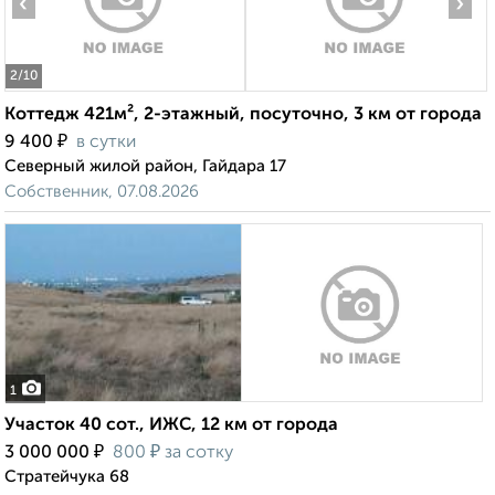
‹
›
2
/10
Коттедж 421м², 2-этажный, посуточно, 3 км от города
₽
9 400
в сутки
Северный жилой район, Гайдара 17
Собственник, 07.08.2026
1
Участок 40 сот., ИЖС, 12 км от города
₽
₽
3 000 000
800
за сотку
Стратейчука 68