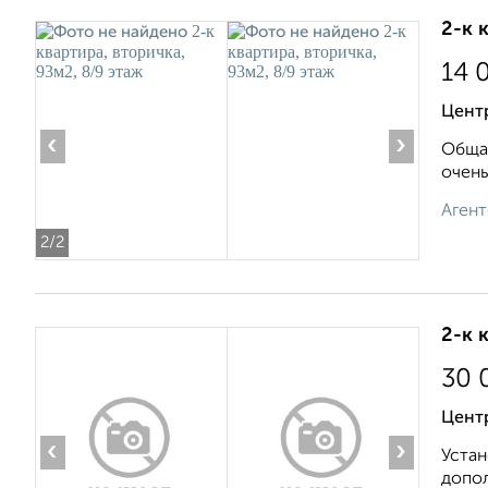
2-к 
14 
Центр
‹
›
Общая
очень
Агент
2
/2
2-к 
30 
Центр
‹
›
Устан
допол