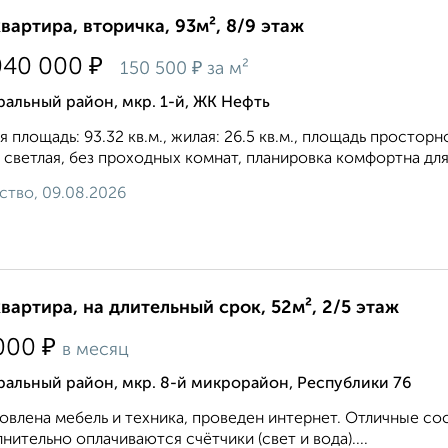
квартира, вторичка, 93м², 8/9 этаж
₽
040 000
₽
150 500
за м²
альный район, мкр. 1-й, ЖК Нефть
 площадь: 93.32 кв.м., жилая: 26.5 кв.м., площадь просторн
 светлая, без проходных комнат, планировка кoмфopтнa для 
ство, 09.08.2026
квартира, на длительный срок, 52м², 2/5 этаж
₽
000
в месяц
альный район, мкр. 8-й микрорайон, Республики 76
овлена мебель и техника, проведен интернет. Отличные с
нительно оплачиваются счётчики (свет и вода)....