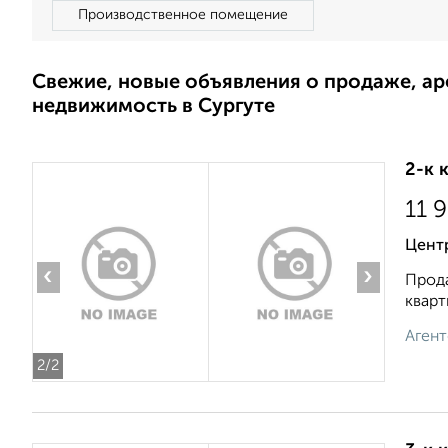
Производственное помещение
Свежие, новые объявления о продаже, а
недвижимость в Сургуте
2-к 
11 
Центр
‹
›
Прода
кварт
Агент
2
/2