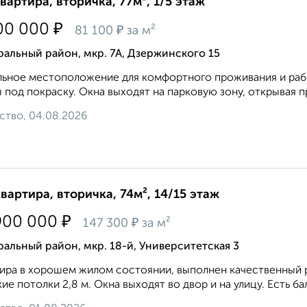
квартира, вторичка, 77м², 1/5 этаж
₽
00 000
₽
81 100
за м²
альный район, мкр. 7А, Дзержинского 15
ьное местоположение для комфортного проживания и рабо
 под покраску. Окна выходят на парковую зону, открывая п
ство, 04.08.2026
квартира, вторичка, 74м², 14/15 этаж
₽
900 000
₽
147 300
за м²
альный район, мкр. 18-й, Университетская 3
ира в хорошем жилом состоянии, выполнен качественный р
ие потолки 2,8 м. Окна выходят во двор и на улицу. Есть ба