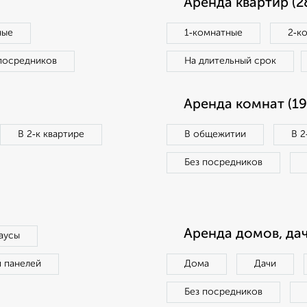
Аренда квартир (2
ные
1‑комнатные
2‑к
посредников
На длительный срок
Аренда комнат (19
В 2‑к квартире
В общежитии
В 2
Без посредников
Аренда домов, дач
аусы
п панелей
Дома
Дачи
Без посредников