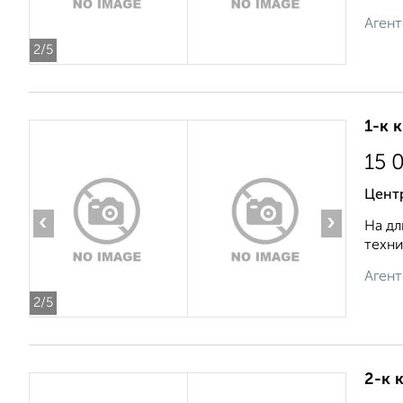
Агент
2
/5
1-к 
15 
Цент
‹
›
На дл
техни
Агент
2
/5
2-к 