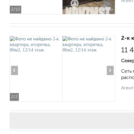
Агент
2
/10
2-к 
11 
Севе
‹
›
Сеть 
распо
Агент
2
/2