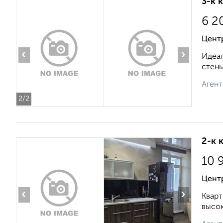
3-к 
6 2
Центр
‹
›
Идеал
стены
Агент
2
/2
2-к 
10 
Центр
‹
›
Кварт
высок