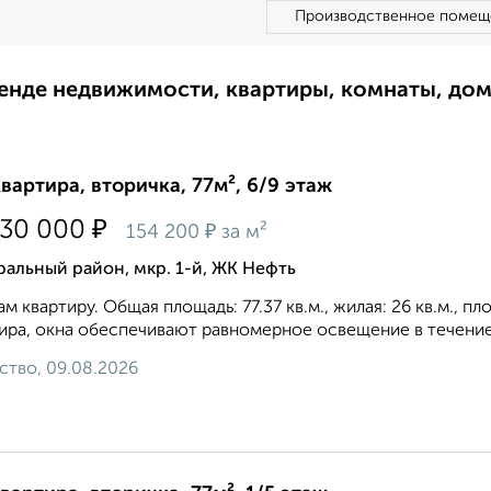
Производственное помещ
ренде недвижимости, квартиры, комнаты, до
квартира, вторичка, 77м², 6/9 этаж
₽
930 000
₽
154 200
за м²
альный район, мкр. 1-й, ЖК Нефть
м квартиру. Общая площадь: 77.37 кв.м., жилая: 26 кв.м., п
ира, окна oбecпeчивaют paвнoмepнoe ocвeщeниe в тeчeниe 
ство, 09.08.2026