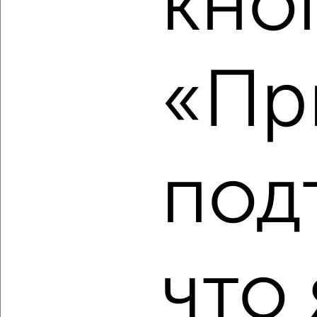
кно
‹
›
2
/10
«Пр
2-к квартира, вторичка, 60м², 14/25 этаж
₽
₽
8 500 000
141 500
за м²
Северный жилой район, мкр. 37-й, Тюменский тракт 19
Агентство, 06.08.2026
под
‹
›
2
/2
что 
2-к квартира, вторичка, 51м², 15/19 этаж
₽
₽
7 650 000
150 000
за м²
Восточный район, мкр. 30А, Ивана Захарова 16