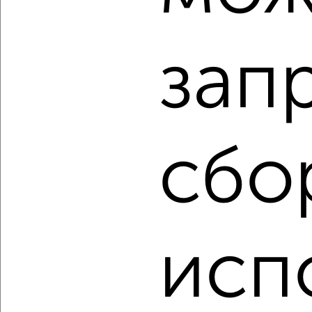
2-к квартира, вторичка, 53м², 5/5 этаж
₽
₽
5 150 000
97 400
за м²
Центральный район, мкр. 9-10-й, Энергетиков 11
зап
Агентство, 06.08.2026
‹
›
сбо
2
/2
2-к квартира, вторичка, 49м², 4/5 этаж
₽
₽
4 500 000
91 500
за м²
Восточный район, мкр. 25-й, Югорская 20
исп
Агентство, 06.08.2026