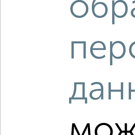
обр
‹
›
пер
2
/2
2-к квартира, вторичка, 31м², 3/8 этаж
₽
₽
3 950 000
129 100
за м²
Восточный район, мкр. 23-й, Мелик-Карамова 74Б
Агентство, 06.08.2026
дан
‹
›
мож
2
/2