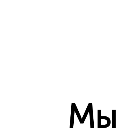
Восточный район, мкр. 30А, Ивана Захарова 16
Агентство, 06.08.2026
Виртуальные 3D-туры по музеям и объектам
культуры
‹
›
2
/10
2-к квартира, вторичка, 54м², 4/5 этаж
₽
₽
Мы
5 900 000
109 300
за м²
Северный жилой район, мкр. 11А, Профсоюзов 18/2
Агентство, 06.08.2026