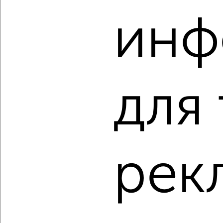
‹
›
инф
2
/2
2-к квартира, вторичка, 45м², 1/5 этаж
₽
₽
5 600 000
125 300
за м²
Северный жилой район, мкр. 15А, Пушкина 23
для
Агентство, 06.08.2026
‹
›
рек
2
/2
2-к квартира, вторичка, 44м², 4/5 этаж
₽
₽
4 990 000
114 200
за м²
Центральный район, мкр. 12-й, проспект Ленина 40