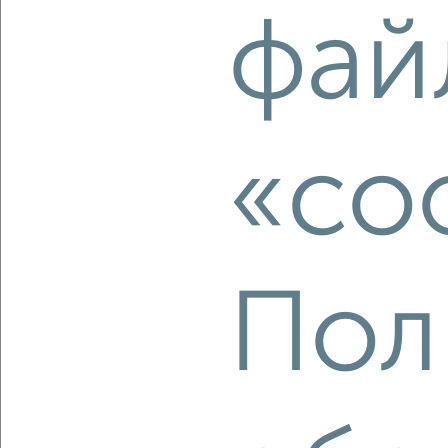
фай
2
/2
2-к квартира, вторичка, 56м², 2/9 этаж
₽
₽
7 400 000
132 700
за м²
Центральный район, Набережный проспект 17/1
Агентство, 06.08.2026
«co
‹
›
Пол
2
/10
2-к квартира, вторичка, 54м², 13/17 этаж
₽
₽
6 800 000
126 000
за м²
Северный жилой район, мкр. 44-й, Семёна Билецкого 5/1
Агентство, 06.08.2026