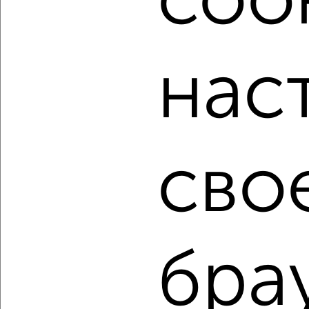
cook
мессенджере, это безопасно и бесплатно.
Для покупки квартиры доступна ипотека от крупнейших
банков России: СберБанк, ВТБ, Альфа-Банк,
нас
Россельхозбанк, Совкомбанк, Т-Банк, Росбанк, Почта
Банк на сумму от 400 000 до 120 000 000 рублей сроком
до 30 лет.
Сайт работает во многих городах России.
Сколько стоит купить двухкомнатную квартиру в
сво
Сургуте?
Цена недвижимости: мин. от
3700000
руб. до макс.
9800000
руб.
Средняя цена:
6431730
руб.
Цена за м2: от
119354
руб. до
163333
руб.
бра
Средняя цена за м2:
126112
руб.
Площадь: от
31
м2 до
60
м2