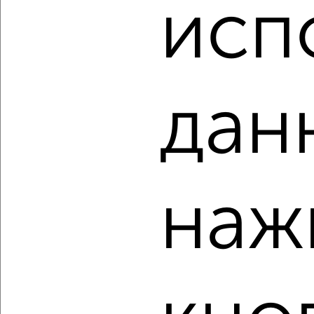
исп
₽
₽
9 800 000
166 800
за м²
Восточный район, мкр. 30-й, Ивана Захарова 3
Агентство, 06.08.2026
дан
‹
›
2
/10
наж
2-к квартира, вторичка, 40м², 4/5 этаж
₽
₽
3 700 000
92 500
за м²
Северный промышленный район, Трубная 5/2
Агентство, 06.08.2026