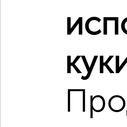
исп
‹
›
2
/2
2-к квартира, вторичка, 52м², 5/5 этаж
куки
₽
₽
5 800 000
112 000
за м²
Центральный район, мкр. 14-й, проспект Ленина 34
Агентство, 06.08.2026
Про
‹
›
2
/2
2-к квартира, вторичка, 59м², 7/10 этаж