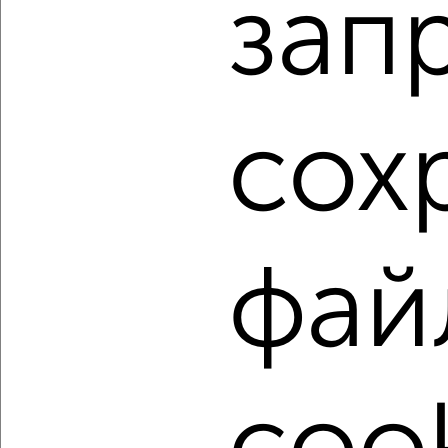
зап
Агентство, 06.08.2026
1 / 5
2
сох
Как купить двухкомнатную квартиру, c площадью до 60
м² в Сургуте на сайте Сургут-недвижимость?
Используя удобную форму поиска с множеством
фильтров и сортировкой по параметрам, вы можете
подобрать для покупки двухкомнатную квартиру, c
площадью до 60 м² в Сургуте.
фай
Найденные предложения: 252 объявлений, можно
посмотреть в виде списка или на карте, с описанием,
расположением, ценой и другими подробностями.
Подберите подходящую недвижимость из предложений
от собственников, риэлторов, застройщиков и агенств
недвижимости, связаться с ними можно по телефону или
написать сообщение в любом удобном для вас