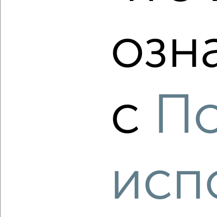
Агентство, 06.08.2026
озн
‹
›
2
/2
с
П
2-к квартира, вторичка, 60м², 2/5 этаж
₽
₽
7 200 000
120 000
за м²
Центральный район, мкр. 13-й, Островского 11
Агентство, 06.08.2026
исп
‹
›