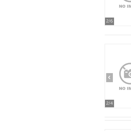
2
/6
‹
2
/4