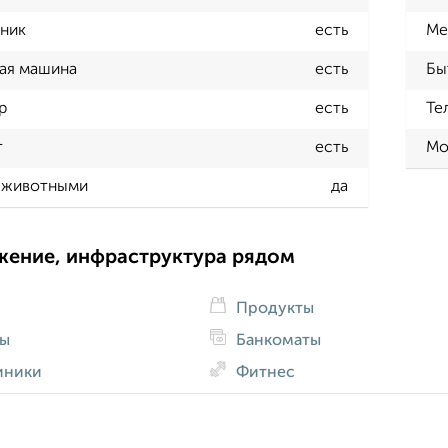
ник
есть
Ме
ая машина
есть
Бы
р
есть
Те
т
есть
Мо
 животными
да
жение, инфраструктура рядом
Продукты
ды
Банкоматы
иники
Фитнес