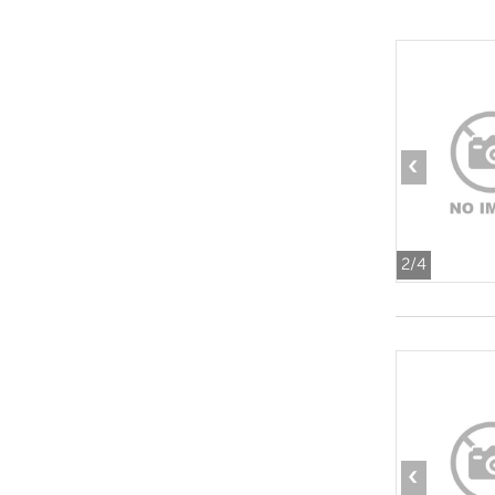
‹
2
/4
‹