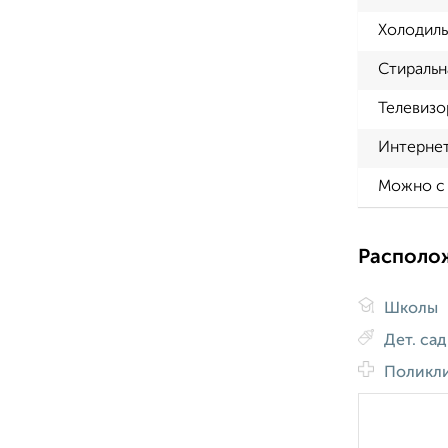
Холодиль
Стиральн
Телевизо
Интерне
Можно с
Располо
Школы
Дет. са
Поликл