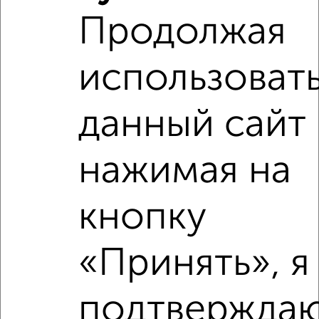
Продолжая
2
/9
1-к квартира, на длительный срок, 38м², 9/13 этаж
использоват
₽
16 000
в месяц
Центральный район, мкр. 20-й микрорайон, Маяковского 7
Собственник, 08.08.2026
данный сайт 
нажимая на
‹
›
кнопку
2
/4
«Принять», я
1-к квартира, на длительный срок, 36м², 3/5 этаж
₽
16 000
в месяц
Центральный район, мкр. 7А, Дзержинского 3А
подтверждаю
Агентство, 08.08.2026