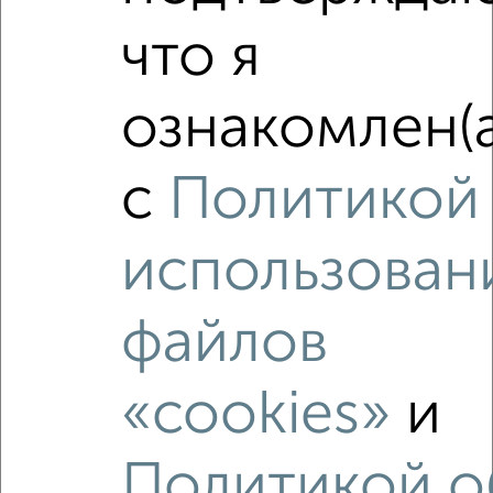
что я
‹
›
ознакомлен(а
2
/3
с
Политикой
1-к квартира, на длительный срок, 30м², 2/5 этаж
₽
16 000
в месяц
использован
Центральный район, мкр. 14-й микрорайон, 50 лет ВЛКСМ
6А
Агентство, 08.08.2026
файлов
«cookies»
и
‹
›
Политикой о