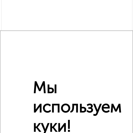
Мы
Рядом, с меньшей ценой
Недалеко от 50 лет ВЛКСМ 13 с ценой ниже
используем
куки!
‹
›