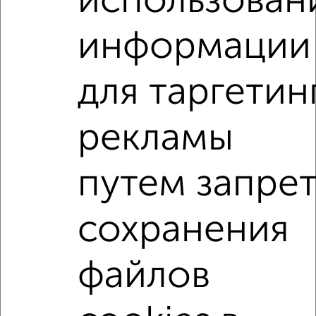
использован
₽
15 500
в месяц
Центральный район, Энергетиков 26/1
информации
Агентство, 08.08.2026
для таргетин
1-к квартиры
Поиск по схожим параметрам:
рекламы
Центральный район
микрорайон 17-й микрорайон
на улице 50 лет ВЛКСМ
С холодильником
путем запре
С мебелью
Со стиральной машиной
С бытовой техникой
С телевизором
сохранения
С телефоном
С интернетом
Можно с ребенком
Можно с животными
с хорошим ремонтом
файлов
не первый этаж
не последний этаж
в малоэтажном доме
с балконом