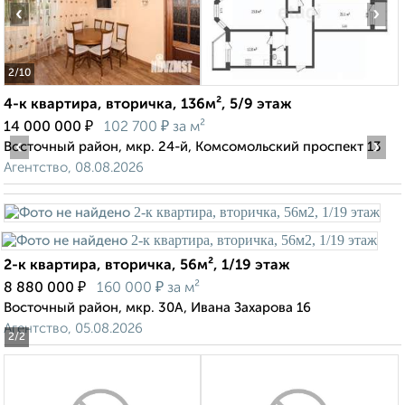
‹
›
2
/10
4-к квартира, вторичка, 136м², 5/9 этаж
₽
₽
14 000 000
102 700
за м²
‹
›
Восточный район, мкр. 24-й, Комсомольский проспект 13
Агентство, 08.08.2026
2-к квартира, вторичка, 56м², 1/19 этаж
₽
₽
8 880 000
160 000
за м²
Восточный район, мкр. 30А, Ивана Захарова 16
Агентство, 05.08.2026
2
/2