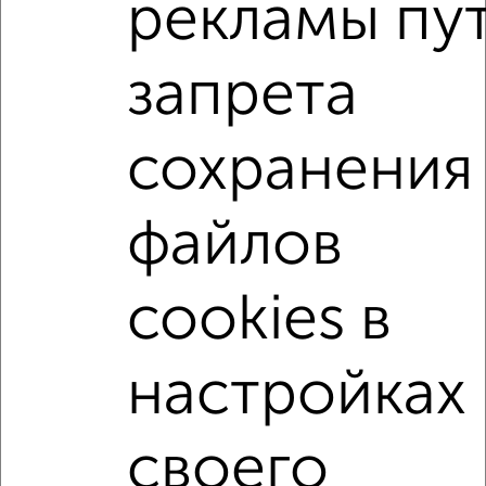
рекламы пу
Поиск по схожим параметрам:
Центральный район
микрорайон 20-й микрорайон
запрета
на улице Маяковского
С холодильником
С мебелью
Со стиральной машиной
сохранения
С посудомоечной машиной
С бытовой техникой
С телевизором
С телефоном
С интернетом
файлов
С кондиционером
Можно с ребенком
Можно с животными
с хорошим ремонтом
cookies в
не первый этаж
не последний этаж
с балконом
с центральным отоплением
Цена до 20 000 в мес.
настройках
площадью до 60 м²
своего
↑ НАВЕРХ К МЕНЮ