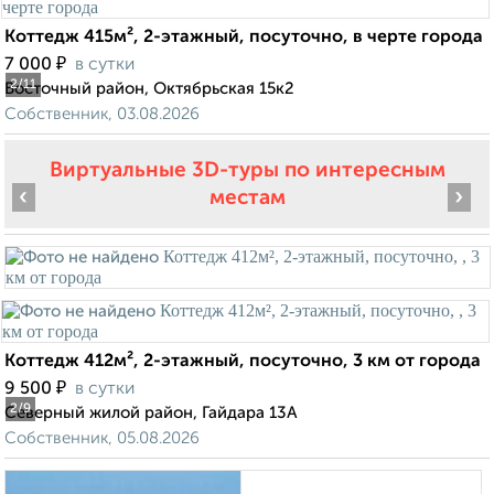
Коттедж 415м², 2-этажный, посуточно, в черте города
₽
7 000
в сутки
2
/11
Восточный район, Октябрьская 15к2
Собственник, 03.08.2026
Виртуальные 3D-туры по интересным
‹
›
местам
Коттедж 412м², 2-этажный, посуточно, 3 км от города
₽
9 500
в сутки
2
/9
Северный жилой район, Гайдара 13А
Собственник, 05.08.2026