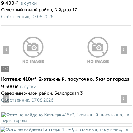
₽
9 400
в сутки
Северный жилой район, Гайдара 17
Собственник, 07.08.2026
‹
›
2
/8
Коттедж 410м², 2-этажный, посуточно, 3 км от города
₽
9 500
в сутки
Северный жилой район, Белоярская 3
‹
›
Собственник, 07.08.2026