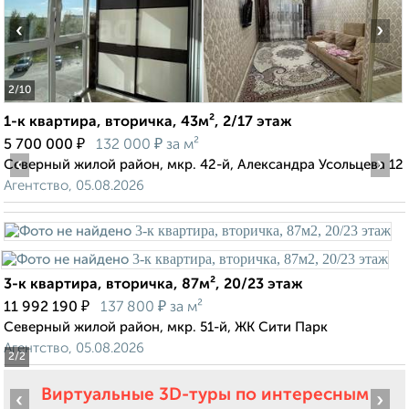
‹
›
2
/10
1-к квартира, вторичка, 43м², 2/17 этаж
₽
₽
5 700 000
132 000
за м²
‹
›
Северный жилой район, мкр. 42-й, Александра Усольцева 12
Агентство, 05.08.2026
3-к квартира, вторичка, 87м², 20/23 этаж
₽
₽
11 992 190
137 800
за м²
Северный жилой район, мкр. 51-й, ЖК Сити Парк
Агентство, 05.08.2026
2
/2
Виртуальные 3D-туры по интересным
‹
›