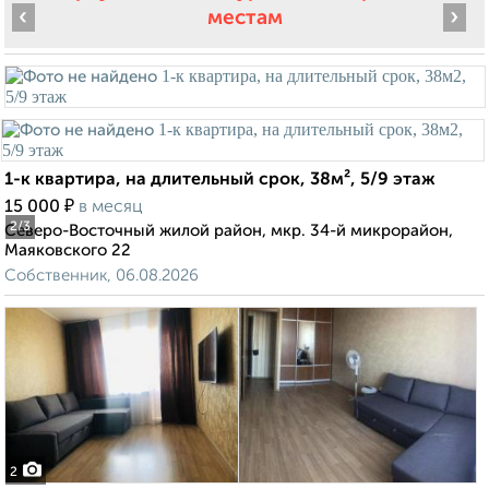
‹
›
местам
1-к квартира, на длительный срок, 38м², 5/9 этаж
₽
15 000
в месяц
2
/3
Северо-Восточный жилой район, мкр. 34-й микрорайон,
Маяковского 22
Собственник, 06.08.2026
2