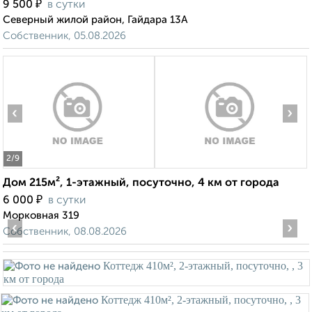
₽
9 500
в сутки
Северный жилой район, Гайдара 13А
Собственник, 05.08.2026
‹
›
2
/9
Дом 215м², 1-этажный, посуточно, 4 км от города
₽
6 000
в сутки
Морковная 319
‹
›
Собственник, 08.08.2026