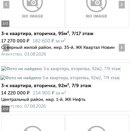
‹
›
2
/2
3-к квартира, вторичка, 95м², 7/17 этаж
₽
₽
17 270 000
182 600
за м²
‹
›
Северный жилой район, мкр. 35-й, ЖК Квартал Новин
Агентство, 03.08.2026
3-к квартира, вторичка, 92м², 7/9 этаж
₽
₽
14 220 000
154 900
за м²
Центральный район, мкр. 1-й, ЖК Нефть
Агентство, 07.08.2026
2
/2