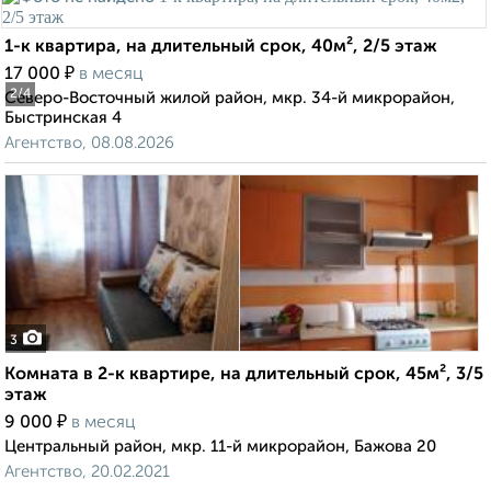
1-к квартира, на длительный срок, 40м², 2/5 этаж
₽
17 000
в месяц
2
/4
Северо-Восточный жилой район, мкр. 34-й микрорайон,
Быстринская 4
Агентство, 08.08.2026
3
Комната в 2-к квартире, на длительный срок, 45м², 3/5
этаж
₽
9 000
в месяц
Центральный район, мкр. 11-й микрорайон, Бажова 20
Агентство, 20.02.2021