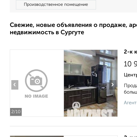
Производственное помещение
Свежие, новые объявления о продаже, а
недвижимость в Сургуте
2-к 
10 
Центр
‹
›
Прода
больш
Агент
2
/10