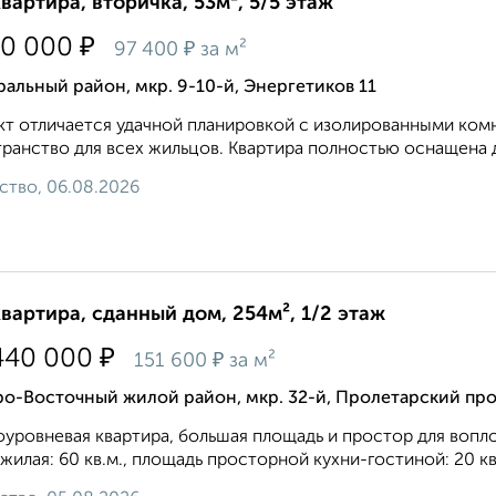
квартира, вторичка, 53м², 5/5 этаж
₽
50 000
₽
97 400
за м²
альный район, мкр. 9-10-й, Энергетиков 11
т отличается удачной планировкой с изолированными комн
ранство для всех жильцов. Квартира полностью оснащена д
ство, 06.08.2026
квартира, сданный дом, 254м², 1/2 этаж
₽
440 000
₽
151 600
за м²
о-Восточный жилой район, мкр. 32-й, Пролетарский про
уровневая квартира, большая площадь и простор для вопл
, жилая: 60 кв.м., площадь просторной кухни-гостиной: 20 к