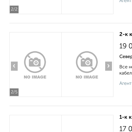
Агент
2
/2
2-к 
19 
Севе
‹
›
Все н
кабел
Агент
2
/5
1-к 
17 