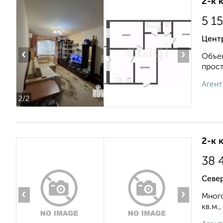
2-к 
5 1
Центр
‹
›
Объек
прост
Агент
2
/2
2-к 
38 
Север
‹
›
Много
кв.м.