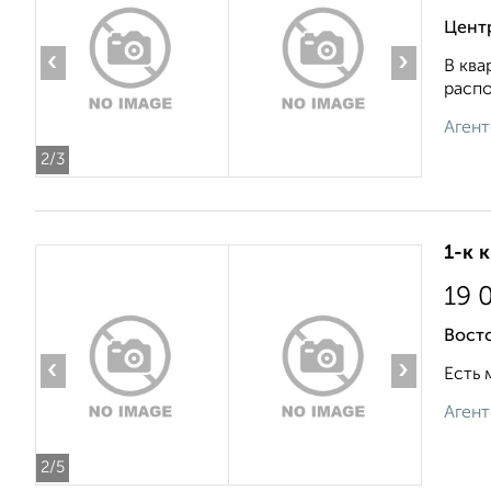
Центр
‹
›
В ква
распо
Агент
2
/3
1-к 
19 
Восто
‹
›
Есть 
Агент
2
/5