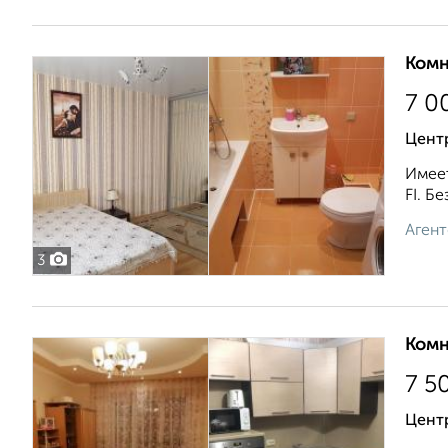
Комн
7 0
Центр
Имеет
FI. Б
Агент
3
Комн
7 5
Центр