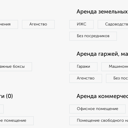
Аренда земельных 
чения
Агенство
ИЖС
Садоводст
Без посредников
Аренда гаржей, м
ражные боксы
Гаражи
Машиноме
Агенство
Без по
и (0)
Аренда коммерчес
Офисное помещение
ое помещение
Помещение свободного н