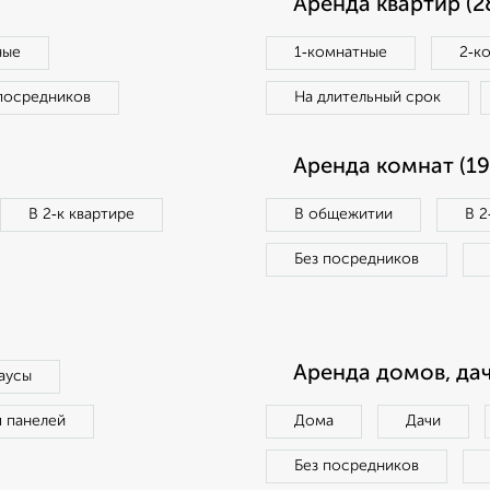
Аренда квартир (2
ные
1‑комнатные
2‑к
посредников
На длительный срок
Аренда комнат (19
В 2‑к квартире
В общежитии
В 2
Без посредников
Аренда домов, дач
аусы
п панелей
Дома
Дачи
Без посредников