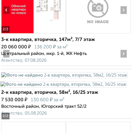
‹
›
2
/2
3-к квартира, вторичка, 147м², 7/7 этаж
₽
₽
20 060 000
136 200
за м²
‹
›
Центральный район, мкр. 1-й, ЖК Нефть
Агентство, 07.08.2026
2-к квартира, вторичка, 58м², 16/25 этаж
₽
₽
7 530 000
130 600
за м²
Восточный район, Югорский тракт 52/2
Агентство, 05.08.2026
2
/2