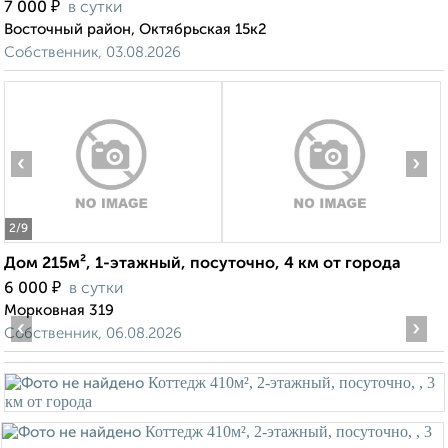
₽
7 000
в сутки
Восточный район, Октябрьская 15к2
Собственник, 03.08.2026
‹
›
2
/9
Дом 215м², 1-этажный, посуточно, 4 км от города
₽
6 000
в сутки
Морковная 319
‹
›
Собственник, 06.08.2026